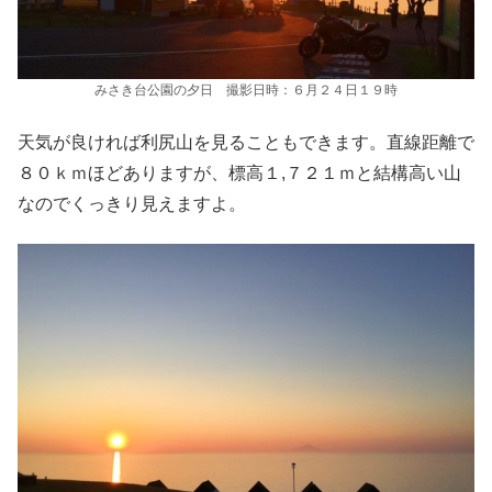
みさき台公園の夕日 撮影日時：６月２４日１９時
天気が良ければ利尻山を見ることもできます。直線距離で
８０ｋｍほどありますが、標高１,７２１ｍと結構高い山
なのでくっきり見えますよ。