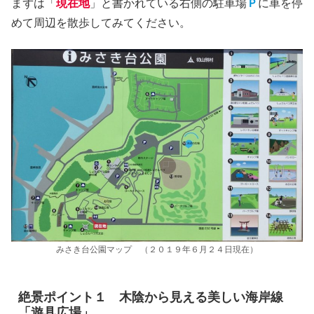
まずは「
現在地
」と書かれている右側の駐車場
Ｐ
に車を停
めて周辺を散歩してみてください。
みさき台公園マップ （２０１９年６月２４日現在）
絶景ポイント１ 木陰から見える美しい海岸線
「遊具広場」