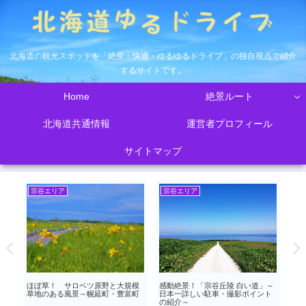
北海道の観光スポットを「絶景・快適・ゆるゆるドライブ」の独自視点で紹介
するサイトです。
Home
絶景ルート
北海道共通情報
運営者プロフィール
サイトマップ
日高エリア
十勝エリア
上
」～
馬プラセンタ原液 北海道ノーザ
えりも→帯広への行き方４ルート
富
ト
ンファーム限定美容液が人気
～おすすめは国道以外の３択
へ