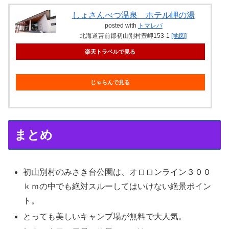
しょさんべつ温泉 ホテル岬の湯
posted with
トマレバ
北海道苫前郡初山別村豊岬153-1
[地図]
楽天トラベルで見る
じゃらんで見る
まとめ
初山別村のみさき台公園は、オロロンライン３００
ｋｍの中でも絶対スルーしてはいけない絶景ポイン
ト。
とっても美しいキャンプ場が無料で大人気。