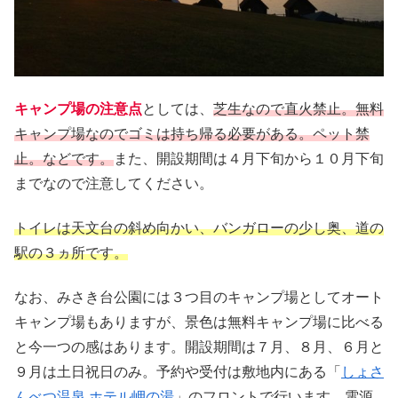
キャンプ場の注意点
としては、
芝生なので直火禁止。無料
キャンプ場なのでゴミは持ち帰る必要がある。ペット禁
止。などです。
また、開設期間は４月下旬から１０月下旬
までなので注意してください。
トイレは天文台の斜め向かい、バンガローの少し奥、道の
駅の３ヵ所です。
なお、みさき台公園には３つ目のキャンプ場としてオート
キャンプ場もありますが、景色は無料キャンプ場に比べる
と今一つの感はあります。開設期間は７月、８月、６月と
９月は土日祝日のみ。予約や受付は敷地内にある「
しょさ
んべつ温泉 ホテル岬の湯
」のフロントで行います。電源