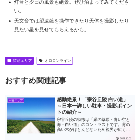
灯台と夕日の風景も絶景。ぜひ泊まってみてくださ
い。
天文台では望遠鏡を操作できたり天体を撮影したり
見たい星を見せてもらえるかも。
留萌エリア
オロロンライン
おすすめ関連記事
感動絶景！「宗谷丘陵 白い道」
宗谷エリア
～日本一詳しい駐車・撮影ポイン
トの紹介～
宗谷丘陵の特徴は「緑の草原・青い空と
海・白い道」のコントラストです。背の
高い木がほとんどないため視界が広く、
草原の中の白い道が海や空に向かって延
2022.10.01
びていく風景は感動するほどの絶景で