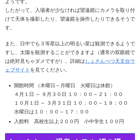
ようです。
したがって、入場者が少なければ望遠鏡にカメラを取り付
けて天体を撮影したり、望遠鏡を操作したりできるそうで
す。
また、日中でも３等星以上の明るい星は観測できるようで
すし、太陽を観測することができますよ（通常の双眼鏡で
は絶対見ちゃダメですが）。詳細は
しょさんべつ天文台ウ
ェブサイト
を見てください。
開館時間 （木曜日～月曜日 火曜日は休館）
４月１日 ～ ９月３０日 １０：００ – ２１：００
１０月１日 ～ ３月３１日 １０：００ – １９：００
水曜日は１０：００ – １７：００
入館料 高校生以上２００円 小中学生１００円