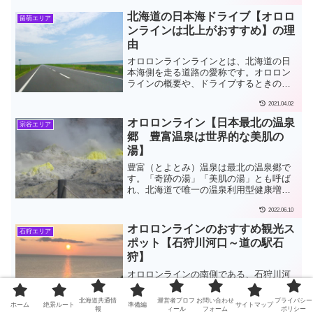
す。ここでは、「宗谷丘陵 白い道」の絶
北海道の日本海ドライブ【オロロ
留萌エリア
景ポイントを、どのサイトよりも詳しく
ンラインは北上がおすすめ】の理
紹介します。
由
オロロンラインラインとは、北海道の日
本海側を走る道路の愛称です。オロロン
ラインの概要や、ドライブするときのポ
イントや注意点、北と南、どっち向きに
2021.04.02
走るのがいいの？など、２０年以上前か
ら現在まで何度もオロロンラインを走っ
オロロンライン【日本最北の温泉
宗谷エリア
た経験とその後の検証から、おすすめの
郷 豊富温泉は世界的な美肌の
走り方を紹介します。
湯】
豊富（とよとみ）温泉は最北の温泉郷で
す。「奇跡の湯」「美肌の湯」とも呼ば
れ、北海道で唯一の温泉利用型健康増進
施設もあって、アトピーなど皮膚炎の湯
2022.06.10
治としても注目されています。
オロロンラインのおすすめ観光ス
石狩エリア
ポット【石狩川河口～道の駅石
狩】
オロロンラインの南側である、石狩川河
口から道の駅石狩（あいろーど厚田）ま
でエリアにおいて、灯台、朝市、新しく
北海道共通情
運営者プロフ
お問い合わせ
プライバシー
ホーム
絶景ルート
準備編
サイトマップ
てきれいな道の駅、絶景の展望台や恋人
報
ィール
フォーム
ポリシー