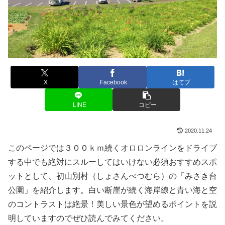
X
Facebook
はてブ
LINE
コピー
2020.11.24
このページでは３００ｋｍ続くオロロンラインをドライブ
する中でも絶対にスルーしてはいけない必須おすすめスポ
ットとして、初山別村（しょさんべつむら）の「みさき台
公園」を紹介します。白い断崖が続く海岸線と青い海と空
のコントラストは絶景！美しい景色が望めるポイントを説
明していますのでぜひ読んでみてください。